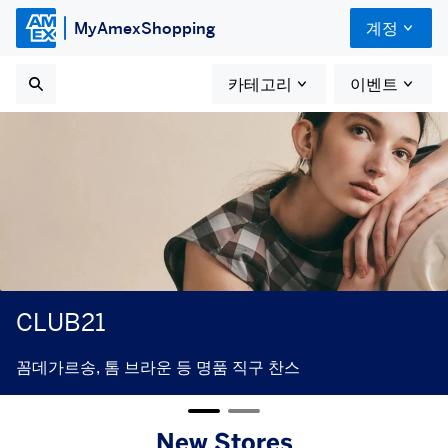
MyAmexShopping
계정
카테고리
이벤트
CLUB21
꼼데가르송, 톰 브라운 등 명품 직구 찬스
New Stores