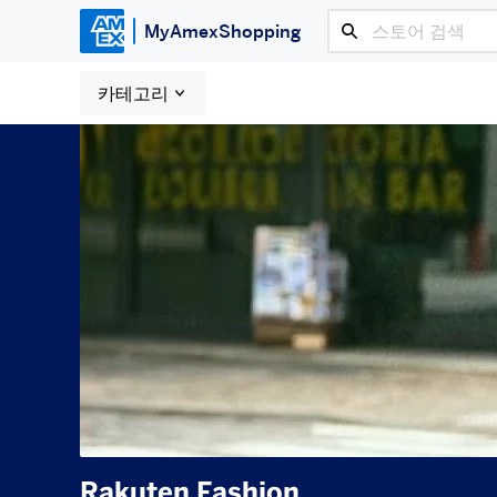
MyAmexShopping
카테고리
Rakuten Fashion