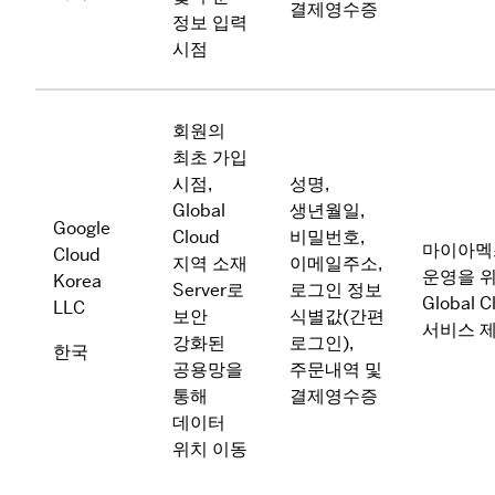
결제영수증
정보 입력 
시점
회원의 
최초 가입 
시점, 
성명, 
Global 
생년월일, 
Google 
Cloud 
비밀번호, 
마이아멕
Cloud 
지역 소재 
이메일주소, 
운영을 위
Korea 
Server로 
로그인 정보 
Global Cl
LLC
보안 
식별값(간편 
서비스 
강화된 
로그인), 
한국
공용망을 
주문내역 및 
통해 
결제영수증
데이터 
위치 이동