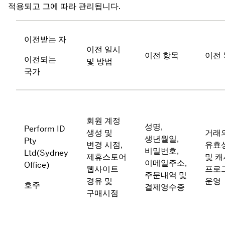
적용되고 그에 따라 관리됩니다.
이전받는 자
이전 일시 
이전 항목
이전
이전되는 
및 방법
국가
회원 계정 
성명, 
Perform ID 
생성 및 
거래의
생년월일, 
Pty 
변경 시점, 
유효성
비밀번호, 
Ltd(Sydney 
제휴스토어 
및 캐
이메일주소, 
Office)
웹사이트 
프로그
주문내역 및 
경유 및 
운영
호주
결제영수증
구매시점